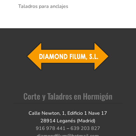
Taladros para anclajes
Corte y Taladros en Hormigón
Calle Newton, 1, Edificio 1 Nave 17
28914 Leganés (Madrid)
916 978 441
–
639 203 827
diamondfilum@hotmail.com